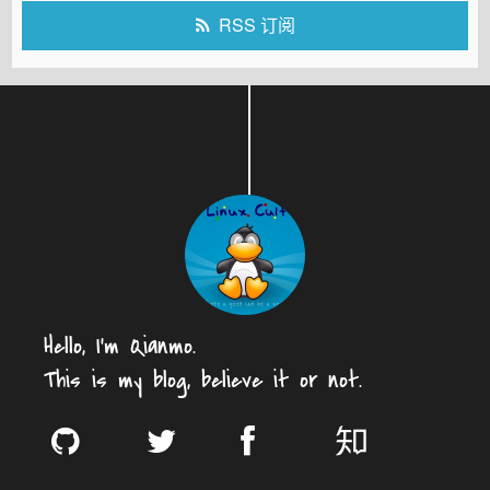
RSS 订阅
Hello, I'm Qianmo.
This is my blog, believe it or not.