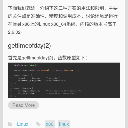
下面我们就逐一介绍下这三种方案的用法和限制，主要
的关注点是准确性、精度和调用成本，讨论环境是运行
在Intel x86上的Linux x86_64系统，内核的版本号高于
2.6.32。
gettimeofday(2)
首先是gettimeofday(2)，函数原型如下：
1
#
include
<sys/time.h>
2
3
int
gettimeofday
(
struct
 timeval *tv, 
struct
 timezone *tz)
;
4
5
struct
timeval
 {
6
time_t
      tv_sec;     
/* seconds */
7
suseconds_t
 tv_usec;    
/* microseconds */
8
};
9
10
struct
timezone
 {
11
int
 tz_minuteswest;     
/* minutes west of Greenwich */
12
int
 tz_dsttime;         
/* type of DST correction */
13
};
Read More
Linux
x86
linux