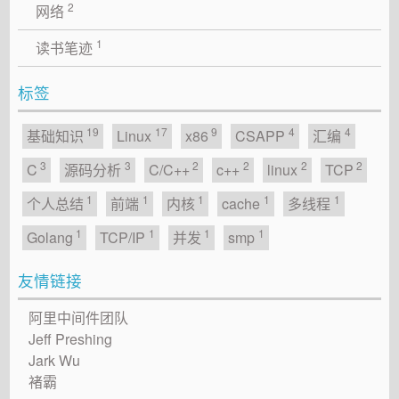
2
网络
1
读书笔迹
标签
19
17
9
4
4
基础知识
Linux
x86
CSAPP
汇编
3
3
2
2
2
2
C
源码分析
C/C++
c++
linux
TCP
1
1
1
1
1
个人总结
前端
内核
cache
多线程
1
1
1
1
Golang
TCP/IP
并发
smp
友情链接
阿里中间件团队
Jeff Preshing
Jark Wu
褚霸