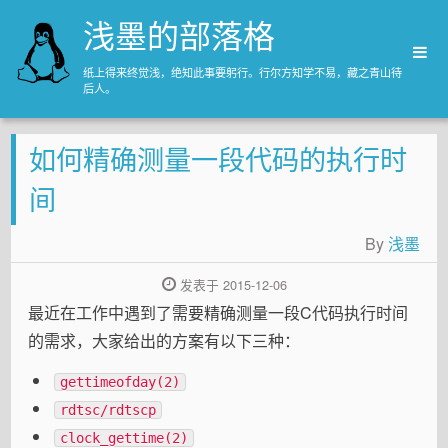
浅墨的部落格
纸上得来终觉浅，绝知此事要躬行。行尔方知学不易，藏之青山待
后人。
主页
如何精确测量一段代码的执行时
归档
关于
间
By
浅墨
发表于 2015-12-06
最近在工作中遇到了需要精确测量一段C代码执行时间
的需求，大家给出的方案有以下三种：
gettimeofday(2)
rdtsc/rdtscp
clock_gettime(2)