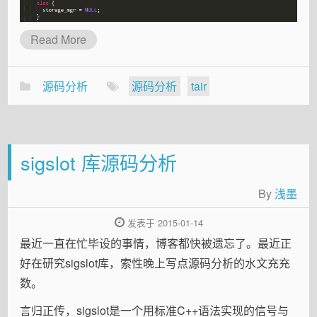
Read More
源码分析
源码分析
tair
sigslot 库源码分析
By
浅墨
发表于 2015-01-14
最近一直在忙毕设的事情，博客都快被遗忘了。最近正
好在研究sigslot库，索性晚上写点源码分析的水文充充
数。
言归正传，sigslot是一个用标准C++语法实现的信号与